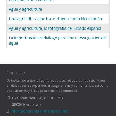
Agua y agricultura
Una agricultura que trate el agua como bien común
Agua y agricultura, la fotografía del Estado español
La importancia del diálogo para una nueva gestión del
agua
Contacto
Os invitamos a que os comuniquéis con el equipo redactor y nos
enviéis vuestras experiencias, sugerencias y comentarios, así como
aportaciones gráficas para próximos números.
C/ Casanova 118, dcha. 1.º B
08036 Barcelona
info@soberaniaalimentaria.info