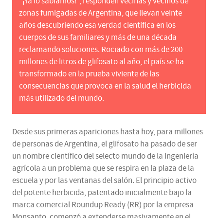
"¡Ya lo sabíamos!", responden vecinas y vecinos de
zonas fumigadas de Argentina, que llevan veinte
años descubriendo esa verdad científica en los
cuerpos de sus familiares y más de una década
reclamando soluciones. Rociado con más de 200
millones de litros de glifosato al año, el país se ha
transformado en la prueba viviente de las
consecuencias que provoca en la salud el herbicida
más utilizado del mundo.
Desde sus primeras apariciones hasta hoy, para millones
de personas de Argentina, el glifosato ha pasado de ser
un nombre científico del selecto mundo de la ingeniería
agrícola a un problema que se respira en la plaza de la
escuela y por las ventanas del salón. El principio activo
del potente herbicida, patentado inicialmente bajo la
marca comercial Roundup Ready (RR) por la empresa
Monsanto, comenzó a extenderse masivamente en el