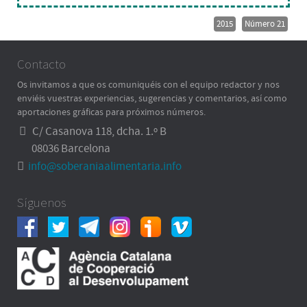
2015
Número 21
Contacto
Os invitamos a que os comuniquéis con el equipo redactor y nos
enviéis vuestras experiencias, sugerencias y comentarios, así como
aportaciones gráficas para próximos números.
C/ Casanova 118, dcha. 1.º B
08036 Barcelona
info@soberaniaalimentaria.info
Síguenos