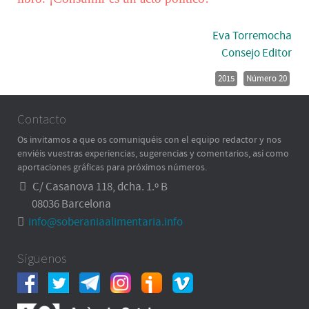
Eva Torremocha
Consejo Editor
2015
Número 20
Contacto
Os invitamos a que os comuniquéis con el equipo redactor y nos
enviéis vuestras experiencias, sugerencias y comentarios, así como
aportaciones gráficas para próximos números.
C/ Casanova 118, dcha. 1.º B
08036 Barcelona
info@soberaniaalimentaria.info
Síguenos