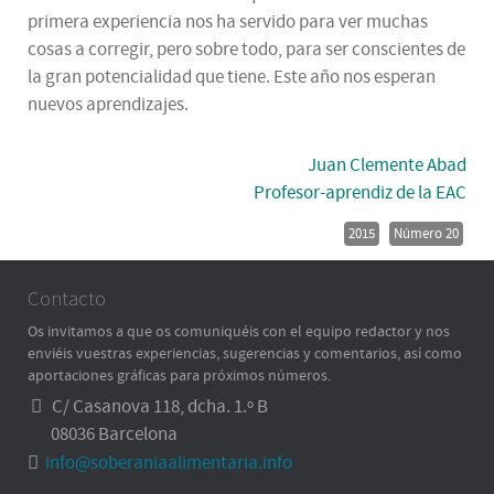
primera experiencia nos ha servido para ver muchas
cosas a corregir, pero sobre todo, para ser conscientes de
la gran potencialidad que tiene. Este año nos esperan
nuevos aprendizajes.
Juan Clemente Abad
Profesor-aprendiz de la EAC
2015
Número 20
Contacto
Os invitamos a que os comuniquéis con el equipo redactor y nos
enviéis vuestras experiencias, sugerencias y comentarios, así como
aportaciones gráficas para próximos números.
C/ Casanova 118, dcha. 1.º B
08036 Barcelona
info@soberaniaalimentaria.info