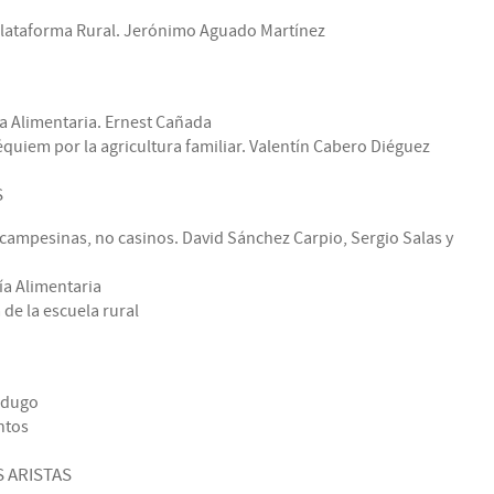
Plataforma Rural. Jerónimo Aguado Martínez
ía Alimentaria. Ernest Cañada
équiem por la agricultura familiar. Valentín Cabero Diéguez
S
ampesinas, no casinos. David Sánchez Carpio, Sergio Salas y
ía Alimentaria
 de la escuela rural
rdugo
ntos
S ARISTAS