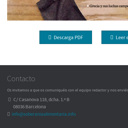
Descarga PDF
Leer 
Contacto
Os invitamos a que os comuniquéis con el equipo redactor y nos enviéi
C/ Casanova 118, dcha. 1.º B
08036 Barcelona
info@soberaniaalimentaria.info