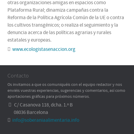
otras organizaciones amigas en espacios como
Plataforma Rural; dinamiza campañas contra la
Reforma de la Política Agrícola Común de la UE o contra
los cultivos transgénicos; o realiza el seguimiento y la
denuncia acerca de las políticas agrarias y rurales
estatales y europeas.
www.ecologistasenaccion.org
Contacto
Os invitamos a que os comuniquéis con el equipo redactor y nos
enviéis vuestras experiencias, sugerencias y comentarios, así como
aportaciones gráficas para próximos números.
C/ Casanova 118, dcha. 1.º B
08036 Barcelona
info@soberaniaalimentaria.info