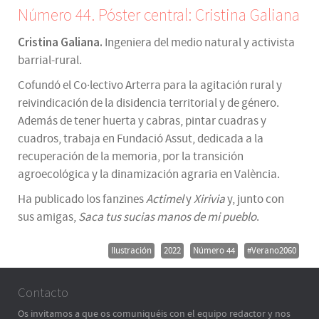
Número 44. Póster central: Cristina Galiana
Cristina Galiana.
Ingeniera del medio natural y activista
barrial-rural.
Cofundó el Co·lectivo Arterra para la agitación rural y
reivindicación de la disidencia territorial y de género.
Además de tener huerta y cabras, pintar cuadras y
cuadros, trabaja en Fundació Assut, dedicada a la
recuperación de la memoria, por la transición
agroecológica y la dinamización agraria en València.
Ha publicado los fanzines
Actimel
y
Xirivia
y, junto con
sus amigas,
Saca tus sucias manos de mi pueblo
.
Ilustración
2022
Número 44
#Verano2060
Contacto
Os invitamos a que os comuniquéis con el equipo redactor y nos