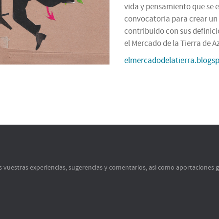
vida y pensamiento que se es
convocatoria para crear un 
contribuido con sus definici
el Mercado de la Tierra de 
elmercadodelatierra.blogs
s vuestras experiencias, sugerencias y comentarios, así como aportaciones 