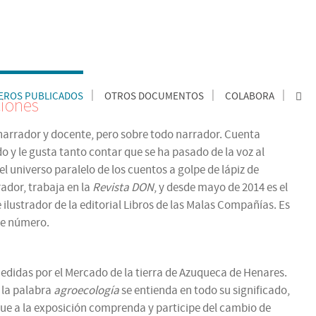
ROS PUBLICADOS
OTROS DOCUMENTOS
COLABORA
ciones
, narrador y docente, pero sobre todo narrador. Cuenta
o y le gusta tanto contar que se ha pasado de la voz al
l universo paralelo de los cuentos a golpe de lápiz de
rador, trabaja en la
Revista DON
, y desde mayo de 2014 es el
e ilustrador de la editorial Libros de las Malas Compañías. Es
ste número.
edidas por el Mercado de la tierra de Azuqueca de Henares.
 la palabra
agroecología
se entienda en todo su significado,
ue a la exposición comprenda y participe del cambio de