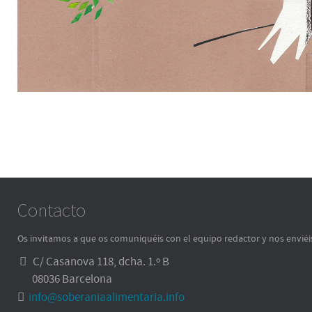
Contacto
Os invitamos a que os comuniquéis con el equipo redactor y nos enviéi
C/ Casanova 118, dcha. 1.º B
08036 Barcelona
info@soberaniaalimentaria.info