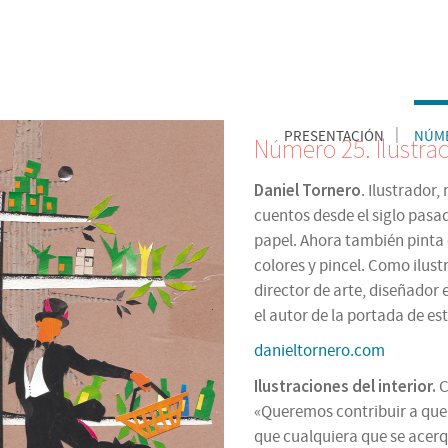
PRESENTACIÓN
NÚME
Número 25. Ilustra
Daniel Tornero
. Ilustrador
cuentos desde el siglo pasad
papel. Ahora también pinta e
colores y pincel. Como ilust
director de arte, diseñador 
el autor de la portada de e
danieltornero.com
Ilustraciones del interior.
C
«Queremos contribuir a que
que cualquiera que se acerq