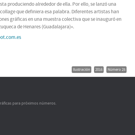
ta produciendo alrededor de ella. Por ello, se lanzó una
collage que definiera esa palabra. Diferentes artistas han
ones gráficas en una muestra colectiva que se inauguró en
Azuqueca de Henares (Guadalajara)».
pot.com.es
Ilustración
2016
Número 25
gráficas para próximos números.